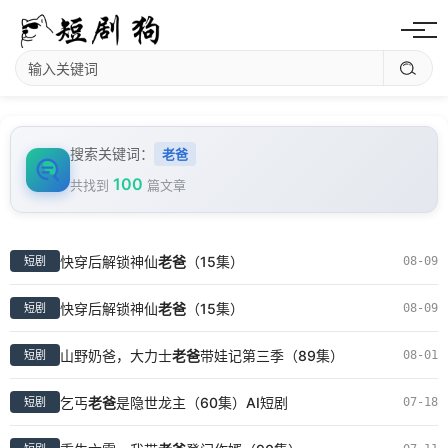
搜索关键词：
老爸
100
共找到
篇文章
快穿后解锁神仙
老爸
（15集）
08-09
短剧
快穿后解锁神仙
老爸
（15集）
08-09
短剧
山野奶爸，大力士
老爸
带娃记第三季（89集）
08-01
短剧
乞丐
老爸
是隐世龙主（60集）AI短剧
07-18
短剧