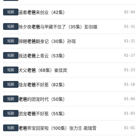
逼着
老爸
来创业（42集）
02-04
短剧
除夕夜
老爸
马甲藏不住了（35集）彭剑雄
01-31
短剧
锦鲤
老爸
翻身记（30集）孙瑶
01-31
短剧
我送
老爸
上青云（53集）
01-27
短剧
犬父
老爸
（68集）崔佳宾
01-23
短剧
隐龙
老爸
不好惹（82集）
01-16
短剧
老爸
的团宠时代（50集）
01-04
短剧
团宠
老爸
不好惹（55集）
01-03
短剧
老爸
乖宝回家啦（100集）张力壬 蔺瑞雪
01-01
短剧