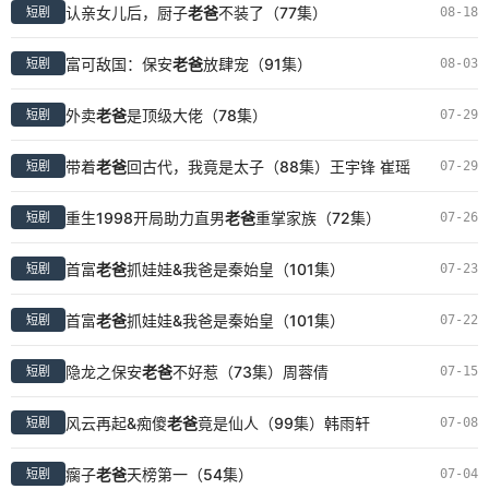
认亲女儿后，厨子
老爸
不装了（77集）
08-18
短剧
富可敌国：保安
老爸
放肆宠（91集）
08-03
短剧
外卖
老爸
是顶级大佬（78集）
07-29
短剧
带着
老爸
回古代，我竟是太子（88集）王宇锋 崔瑶
07-29
短剧
重生1998开局助力直男
老爸
重掌家族（72集）
07-26
短剧
首富
老爸
抓娃娃&我爸是秦始皇（101集）
07-23
短剧
首富
老爸
抓娃娃&我爸是秦始皇（101集）
07-22
短剧
隐龙之保安
老爸
不好惹（73集）周蓉倩
07-15
短剧
风云再起&痴傻
老爸
竟是仙人（99集）韩雨轩
07-08
短剧
瘸子
老爸
天榜第一（54集）
07-04
短剧