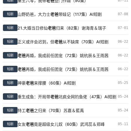
重生六零，我带
老爸
登门作婿（90集）
07-11
短剧
山野奶爸，大力士
老爸
带娃记（117集）AI短剧
07-08
短剧
21.大婚当日修仙
老爸
归来（82集）谢海青＆瑞子
07-01
短剧
正义或许会迟到，但
老爸
从不缺席（70集）AI短剧
06-22
短剧
老爸
再婚，我成前任团宠（72集）姚杭辰＆王雨茜
06-22
短剧
老爸
再婚，我成前任团宠（72集）姚杭辰＆王雨茜
06-22
短剧
神豪
老爸
来撑腰（60集）Ai短剧
05-25
短剧
重生成鱼：开局带
老爸
坑疯全网钓鱼佬（47集）Ai短剧
05-24
短剧
特工
老爸
之归来（70集）苏嘉＆藍禹
05-24
短剧
女友
老爸
竟是超级女儿奴（60集）武鸿蕊＆郑峰
05-11
短剧