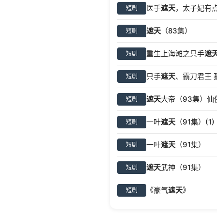
医手
遮天
，太子妃有点
短剧
遮天
（83集）
短剧
重生上海滩之只手
遮
短剧
只手
遮天
、霸刀君王 
短剧
遮天
大帝（93集）仙
短剧
一叶
遮天
（91集）(1)
短剧
一叶
遮天
（91集）
短剧
遮天
武神（91集）
短剧
《豪气
遮天
》
短剧