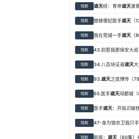
遮天
经：青帝
遮天
录第
短剧
替嫁傻妃医手
遮天
（1
短剧
我在莞城一手
遮天
（
短剧
43.别惹我那保安大
短剧
34.八百块证道
遮天
大
短剧
93.
遮天
之庞博传（7
短剧
65.医手
遮天
闯都城（
短剧
医手
遮天
：开局识破枕
短剧
47-身为锦衣卫我只手
短剧
新版：
遮天
（60集）
短剧