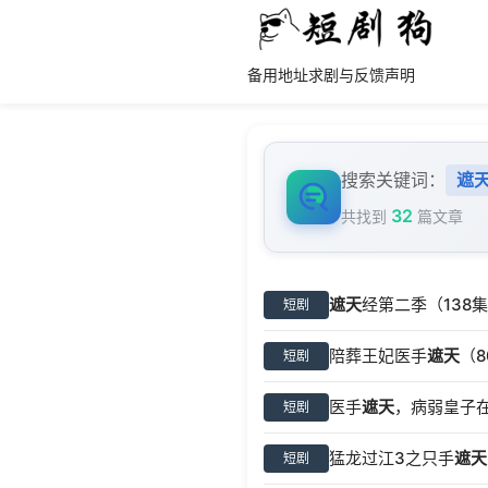
备用地址
求剧与反馈
声明
搜索关键词：
遮
32
共找到
篇文章
遮天
经第二季（138
短剧
陪葬王妃医手
遮天
（
短剧
医手
遮天
，病弱皇子在
短剧
猛龙过江3之只手
遮天
短剧