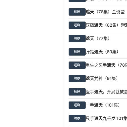
遮天
（78集）金璐莹
短剧
双凤
遮天
（62集）游
短剧
遮天
（77集）
短剧
弹指
遮天
（80集）
短剧
重生之医手
遮天
（78
短剧
遮天
武神（91集）
短剧
医手
遮天
，开局就被妻
短剧
一手
遮天
（101集）
短剧
只手
遮天
九千岁 101
短剧