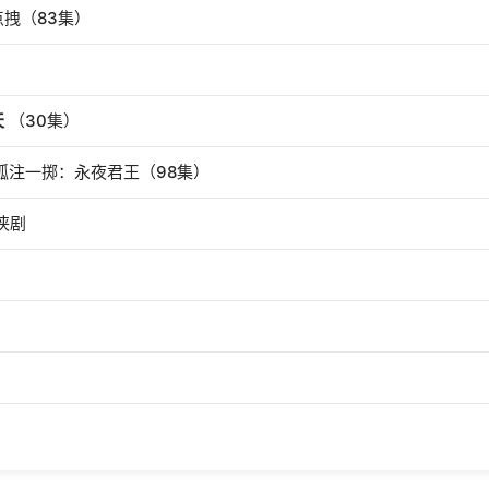
拽（83集）
天
（30集）
孤注一掷：永夜君王（98集）
侠剧