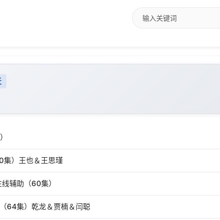
天
集）
80集）王也＆王思瑾
线辅助（60集）
（64集）乾龙＆贾楠＆闫聪