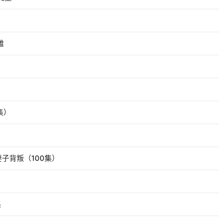
雅
集）
子背叛（100集）
集