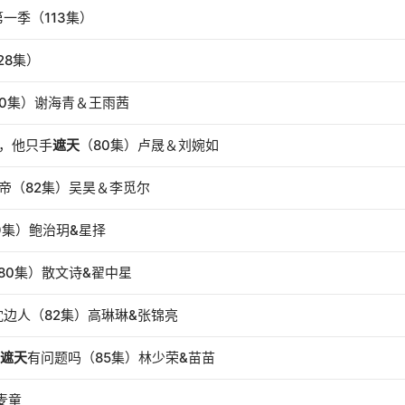
一季（113集）
28集）
80集）谢海青＆王雨茜
叔，他只手
遮天
（80集）卢晟＆刘婉如
帝（82集）吴昊＆李觅尔
9集）鲍治玥&星择
80集）散文诗&翟中星
边人（82集）高琳琳&张锦亮
遮天
有问题吗（85集）林少荣&苗苗
麦童