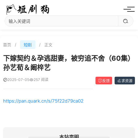
首页
/
短剧
/
正文
下嫁契约＆孕逃甜妻，被穷追不舍（60集）
孙艺荀＆阚梓艺
2025-07-05
257 阅读
反馈
求资源
https://pan.quark.cn/s/75f22d79ca02
本站声明