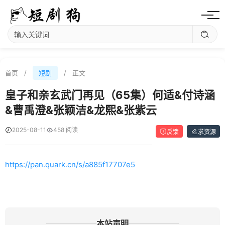
首页
/
短剧
/
正文
皇子和亲玄武门再见（65集）何适&付诗涵
&曹禹澄&张颖洁&龙熙&张紫云
2025-08-11
458 阅读
反馈
求资源
https://pan.quark.cn/s/a885f17707e5
本站声明