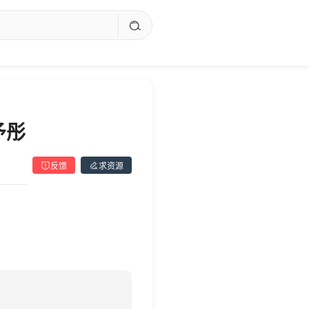
予彤
反馈
求资源