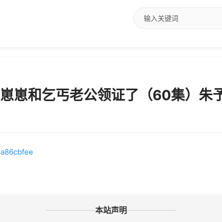
带崽崽和乞丐老公领证了（60集）朱
76a86cbfee
本站声明