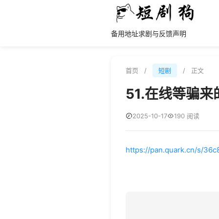
备用地址
求剧与反馈
声明
首页
/
短剧
/
正文
51.在线等骗
2025-10-17
190 阅读
https://pan.quark.cn/s/36