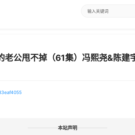
来的老公甩不掉（61集）冯熙尧&陈建
c83eaf4055
本站声明